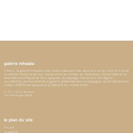
galerie mhaata
A Paris , la galerie mhaata vous invite à découvrir des œuvres d'art qui sont le fruit de
la relation existante de tout temps entre les artistes, les révolutions industrielles et les
avancées scientifiques de leurs époques ( du paysage industriel à l’art digital )
La collection permanente de la galerie, présentée dans le catalogue, réunit des œuvres
créées à différentes époques et provenant du monde entier.
© 2017–2026 Mhaata
Site réalisé par
Ürümqi
le plan du site
Accueil
La galerie