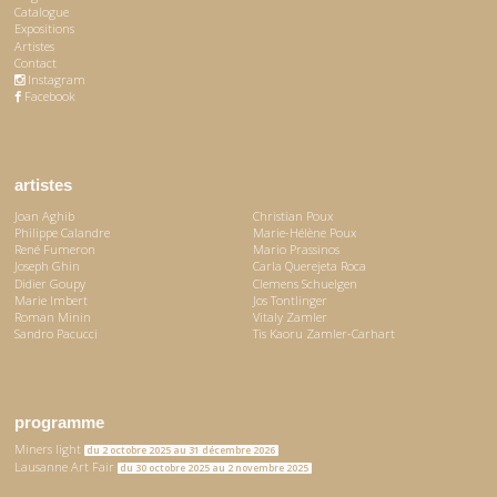
Catalogue
Expositions
Artistes
Contact
Instagram
Facebook
artistes
Joan Aghib
Christian Poux
Philippe Calandre
Marie-Hélène Poux
René Fumeron
Mario Prassinos
Joseph Ghin
Carla Querejeta Roca
Didier Goupy
Clemens Schuelgen
Marie Imbert
Jos Tontlinger
Roman Minin
Vitaly Zamler
Sandro Pacucci
Tis Kaoru Zamler-Carhart
programme
Miners light
du 2 octobre 2025 au 31 décembre 2026
Lausanne Art Fair
du 30 octobre 2025 au 2 novembre 2025