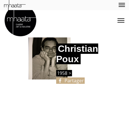
Christian
Poux
1958 >
Partager