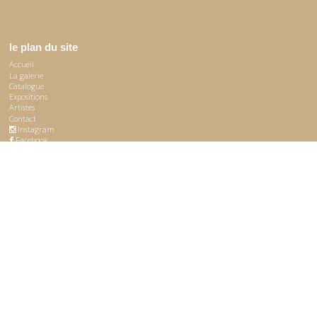
le plan du site
Accueil
La galerie
Catalogue
Expositions
Artistes
Contact
Instagram
Facebook
artistes
Joan Aghib
Christian Poux
Philippe Calandre
Marie-Hélène Poux
René Fumeron
Mario Prassinos
Joseph Ghin
Carla Querejeta Roca
Didier Goupy
Clemens Schuelgen
Marie Imbert
Jos Tontlinger
Roman Minin
Vitaly Zamler
Sandro Pacucci
Tis Kaoru Zamler-Carhart