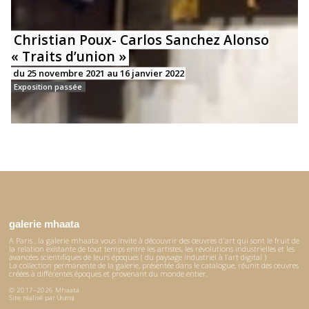
Christian Poux- Carlos Sanchez Alonso
« Traits d’union »
du 25 novembre 2021 au 16 janvier 2022
Exposition passée
galerie mhaata
A Paris , la galerie mhaata vous invite à découvrir des œuvres d'art qui sont le fruit de
la relation existante de tout temps entre les artistes, les révolutions industrielles et les
avancées scientifiques de leurs époques ( du paysage industriel à l’art digital )
La collection permanente de la galerie, présentée dans le catalogue, réunit des œuvres
créées à différentes époques et provenant du monde entier.
© 2017–2026 Mhaata
Site réalisé par
Ürümqi