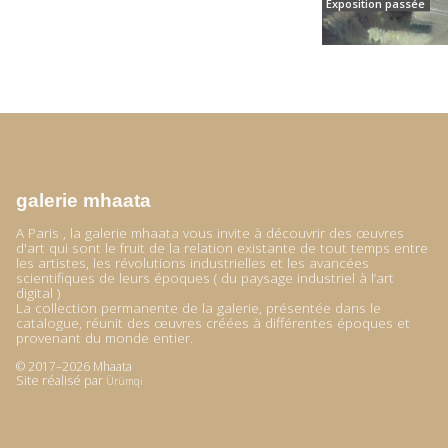
Exposition passée
galerie mhaata
A Paris , la galerie mhaata vous invite à découvrir des œuvres
d'art qui sont le fruit de la relation existante de tout temps entre
les artistes, les révolutions industrielles et les avancées
scientifiques de leurs époques ( du paysage industriel à l’art
digital )
La collection permanente de la galerie, présentée dans le
catalogue, réunit des œuvres créées à différentes époques et
provenant du monde entier.
© 2017–2026 Mhaata
Site réalisé par
Ürümqi