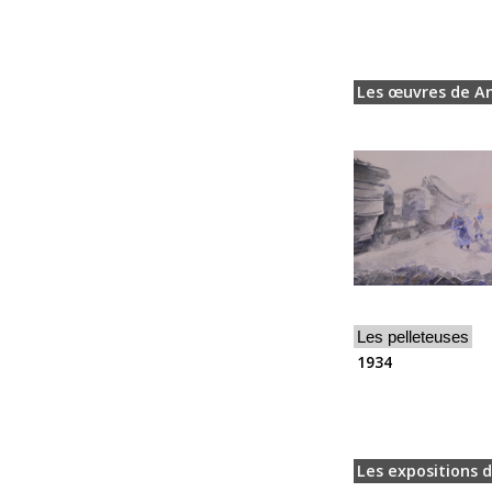
Les œuvres de An
Les pelleteuses
1934
Les expositions 