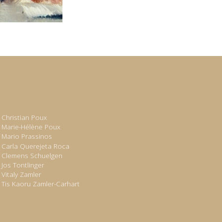
Christian Poux
Marie-Hélène Poux
Mario Prassinos
Carla Querejeta Roca
Clemens Schuelgen
Jos Tontlinger
Vitaly Zamler
Tis Kaoru Zamler-Carhart