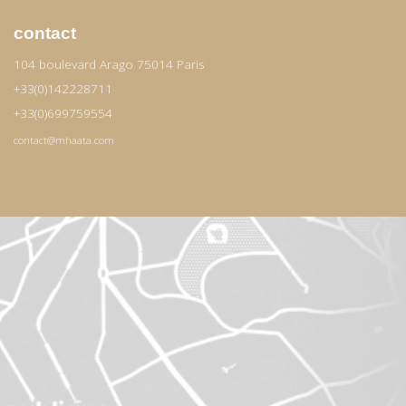
contact
104 boulevard Arago 75014 Paris
+33(0)142228711
+33(0)699759554
contact@mhaata.com