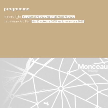
programme
Miners light
du 2 octobre 2025 au 31 décembre 2026
Lausanne Art Fair
du 30 octobre 2025 au 2 novembre 2025