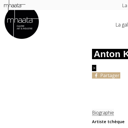
La
La gal
Anton K
>
Partager
Biographie
Artiste tchèque