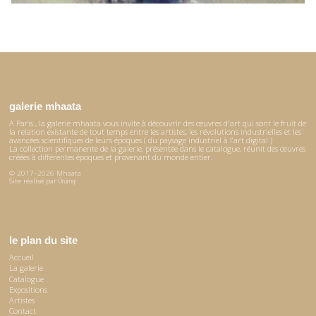
galerie mhaata
A Paris , la galerie mhaata vous invite à découvrir des œuvres d'art qui sont le fruit de
la relation existante de tout temps entre les artistes, les révolutions industrielles et les
avancées scientifiques de leurs époques ( du paysage industriel à l’art digital )
La collection permanente de la galerie, présentée dans le catalogue, réunit des œuvres
créées à différentes époques et provenant du monde entier.
© 2017–2026 Mhaata
Site réalisé par
Ürümqi
le plan du site
Accueil
La galerie
Catalogue
Expositions
Artistes
Contact