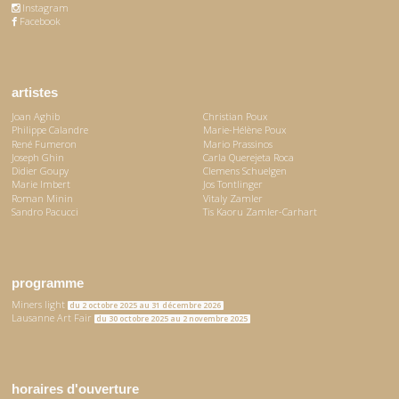
Instagram
Facebook
artistes
Joan Aghib
Christian Poux
Philippe Calandre
Marie-Hélène Poux
René Fumeron
Mario Prassinos
Joseph Ghin
Carla Querejeta Roca
Didier Goupy
Clemens Schuelgen
Marie Imbert
Jos Tontlinger
Roman Minin
Vitaly Zamler
Sandro Pacucci
Tis Kaoru Zamler-Carhart
programme
Miners light
du 2 octobre 2025 au 31 décembre 2026
Lausanne Art Fair
du 30 octobre 2025 au 2 novembre 2025
horaires d'ouverture