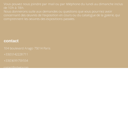
Vous pouvez nous joindre par mail ou par téléphone du lundi au dimanche inclus
de 10h à 18h.
Nous donnerons suite aux demandes ou questions que vous pourriez avoir
concernant des œuvres de l’exposition en cours ou du catalogue de la galerie, qui
comprennent les oeuvres des expositions passées.
contact
104 boulevard Arago 75014 Paris
+33(0)142228711
+33(0)699759554
contact@mhaata.com