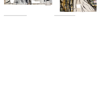
Selvas varias
Vol de feuille
2016
2018
Arribayabajo
Donde duerme el sol
2024
2024