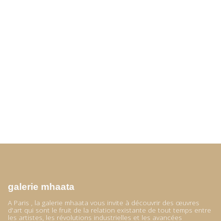
galerie mhaata
A Paris , la galerie mhaata vous invite à découvrir des œuvres
d'art qui sont le fruit de la relation existante de tout temps entre
les artistes, les révolutions industrielles et les avancées