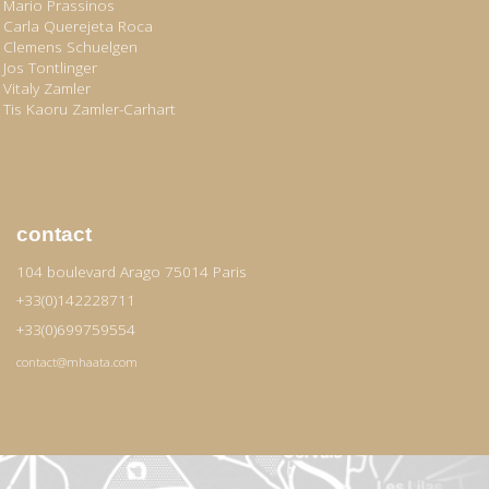
Mario Prassinos
Carla Querejeta Roca
Clemens Schuelgen
Jos Tontlinger
Vitaly Zamler
Tis Kaoru Zamler-Carhart
contact
104 boulevard Arago 75014 Paris
+33(0)142228711
+33(0)699759554
contact@mhaata.com