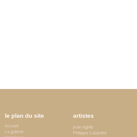
le plan du site
artistes
Accueil
Joan Aghib
La galerie
Philippe Calandre