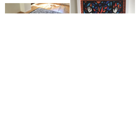
Tapis Plan of escape from
Donetsk region
Heart explosion
2019
2018