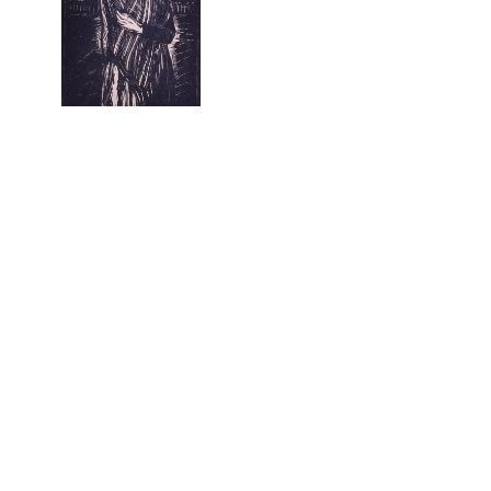
Femme en pays minier
galerie mhaata
A Paris , la galerie mhaata vous invite à découvrir des œuvres d'art qui sont le fruit de
la relation existante de tout temps entre les artistes, les révolutions industrielles et les
avancées scientifiques de leurs époques ( du paysage industriel à l’art digital )
La collection permanente de la galerie, présentée dans le catalogue, réunit des œuvres
créées à différentes époques et provenant du monde entier.