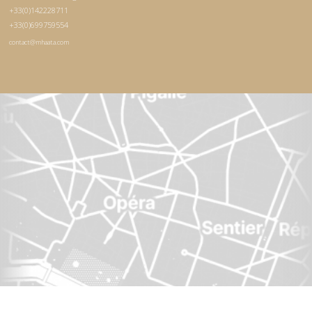
+33(0)142228711
+33(0)699759554
contact@mhaata.com