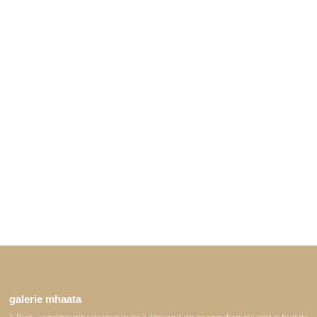
galerie mhaata
A Paris , la galerie mhaata vous invite à découvrir des œuvres d'art qui sont le fruit de