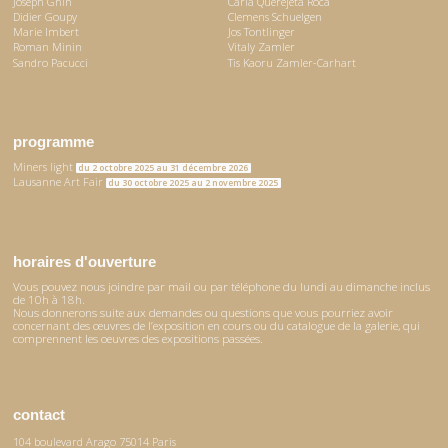
Joseph Ghin
Carla Querejeta Roca
Didier Goupy
Clemens Schuelgen
Marie Imbert
Jos Tontlinger
Roman Minin
Vitaly Zamler
Sandro Pacucci
Tis Kaoru Zamler-Carhart
programme
Miners light
du 2 octobre 2025 au 31 décembre 2026
Lausanne Art Fair
du 30 octobre 2025 au 2 novembre 2025
horaires d'ouverture
Vous pouvez nous joindre par mail ou par téléphone du lundi au dimanche inclus
de 10h à 18h.
Nous donnerons suite aux demandes ou questions que vous pourriez avoir
concernant des œuvres de l’exposition en cours ou du catalogue de la galerie, qui
comprennent les oeuvres des expositions passées.
contact
104 boulevard Arago 75014 Paris