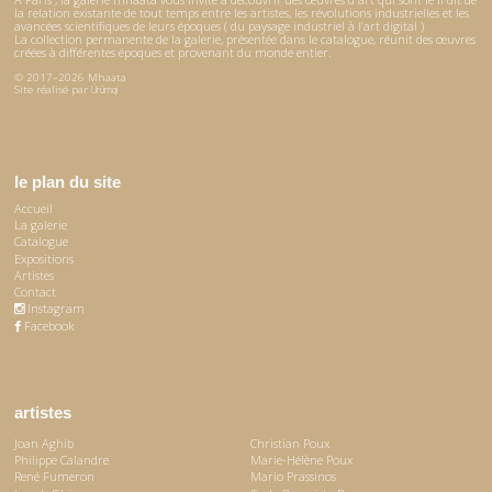
la relation existante de tout temps entre les artistes, les révolutions industrielles et les
avancées scientifiques de leurs époques ( du paysage industriel à l’art digital )
La collection permanente de la galerie, présentée dans le catalogue, réunit des œuvres
créées à différentes époques et provenant du monde entier.
© 2017–2026 Mhaata
Site réalisé par
Ürümqi
le plan du site
Accueil
La galerie
Catalogue
Expositions
Artistes
Contact
Instagram
Facebook
artistes
Joan Aghib
Christian Poux
Philippe Calandre
Marie-Hélène Poux
René Fumeron
Mario Prassinos