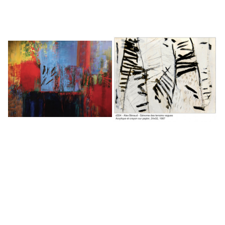
Le génome des terrains
Explosion d’un ciel à flanc de
vagues
volcan
Alex Béraud
Nadine Fiévet
1987