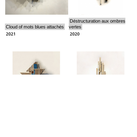
Déstructuration aux ombres
Cloud of mots blues attachés
vertes
2021
2020
Déstructuration avec triangles
Mots et lignes aux ombres
et cercle
bleues
2019
2021