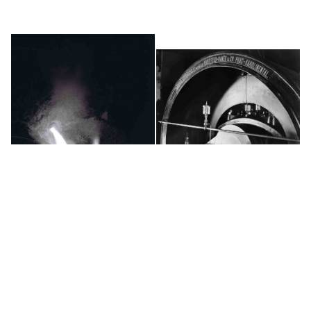
Machine vapeur, treuil minier à
Coulée de fonte à Charleroi
Ostrava