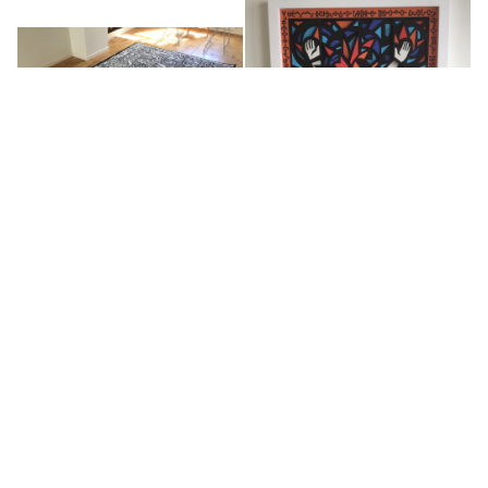
Tapis Plan of escape from
Donetsk region
Heart explosion
2019
2018