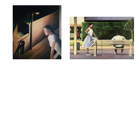
La rue
Le quai
1993
1991