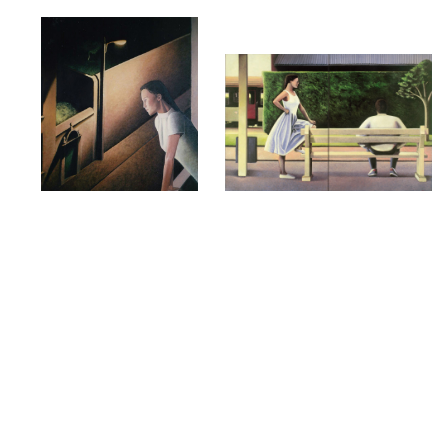
La rue
Le quai
1993
1991