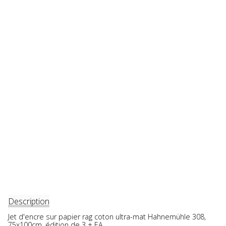
Description
Jet d'encre sur papier rag coton ultra-mat Hahnemühle 308,
75x100cm, édition de 3 + EA