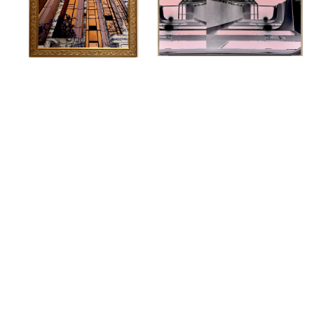
Habsburg Pickachu
L 'Aluminium
L'Architecte
La Transmission