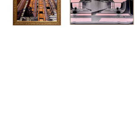
Habsburg Pickachu
L 'Aluminium
L'Architecte
La Transmission